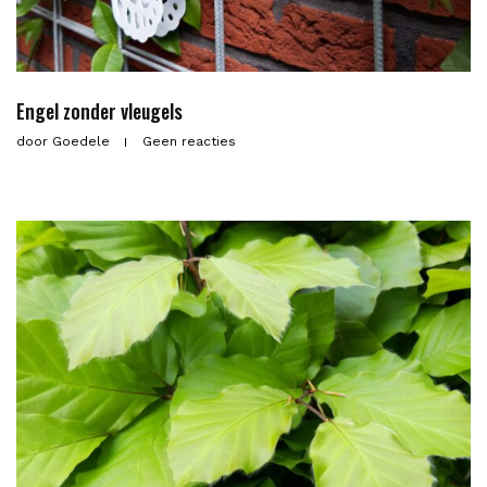
Engel zonder vleugels
door
Goedele
Geen reacties