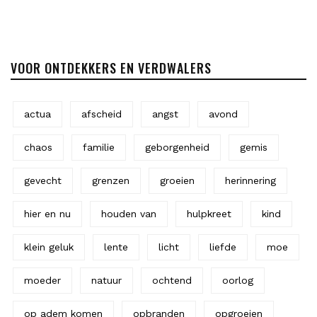
VOOR ONTDEKKERS EN VERDWALERS
actua
afscheid
angst
avond
chaos
familie
geborgenheid
gemis
gevecht
grenzen
groeien
herinnering
hier en nu
houden van
hulpkreet
kind
klein geluk
lente
licht
liefde
moe
moeder
natuur
ochtend
oorlog
op adem komen
opbranden
opgroeien