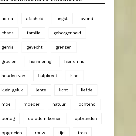
actua
afscheid
angst
avond
chaos
familie
geborgenheid
gemis
gevecht
grenzen
groeien
herinnering
hier en nu
houden van
hulpkreet
kind
klein geluk
lente
licht
liefde
moe
moeder
natuur
ochtend
oorlog
op adem komen
opbranden
opgroeien
rouw
tijd
trein